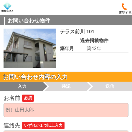
電話する
お問い合わせ物件
テラス前川 101
過去掲載物件
築年月
築42年
お問い合わせ内容の入力
入力
確認
送信
お名前
必須
連絡先
いずれか１つ以上入力