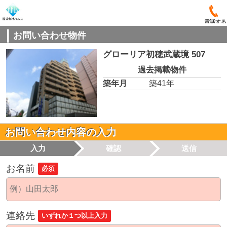
電話する
お問い合わせ物件
グローリア初穂武蔵境 507
過去掲載物件
築年月
築41年
お問い合わせ内容の入力
入力
確認
送信
お名前
必須
連絡先
いずれか１つ以上入力