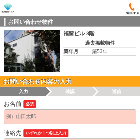
電話する
お問い合わせ物件
福留ビル 3階
過去掲載物件
築年月
築53年
お問い合わせ内容の入力
入力
確認
送信
お名前
必須
連絡先
いずれか１つ以上入力