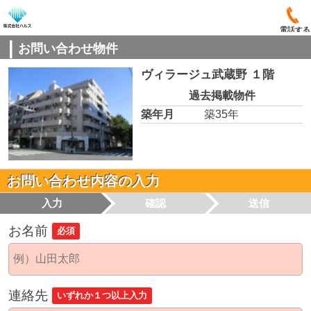
電話する
お問い合わせ物件
ヴィラージュ武蔵野 １階
過去掲載物件
築年月
築35年
お問い合わせ内容の入力
入力
確認
送信
お名前
必須
連絡先
いずれか１つ以上入力