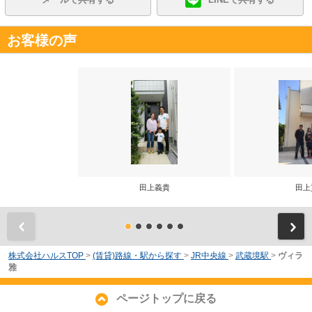
お客様の声
田上義貴
田上
前
株式会社ハルスTOP
>
(賃貸)路線・駅から探す
>
JR中央線
>
武蔵境駅
>
ヴィラ
雅
ページトップに戻る