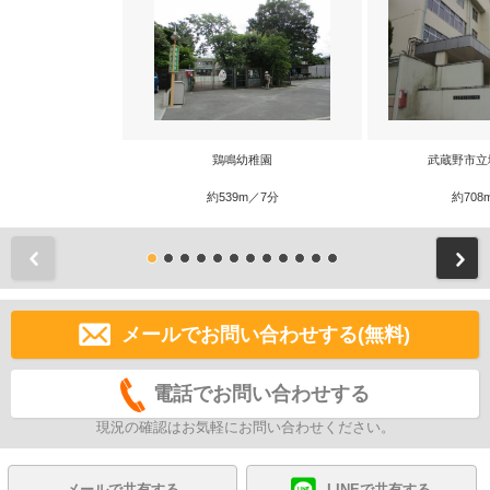
鶏鳴幼稚園
武蔵野市立
約539m／7分
約708
前
メールでお問い合わせする(無料)
電話でお問い合わせする
現況の確認はお気軽にお問い合わせください。
メールで共有する
LINEで共有する