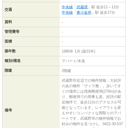
中央線
「
武蔵境
」駅 徒歩11～12分
交通
中央線
「
東小金井
」駅 徒歩17分
賃料
-
管理費等
-
面積
-
築年数
1995年 1月 (築31年)
種別/構造
アパート/木造
階建
2階建
武蔵野市近辺での物件情報：大好評
のあの物件「ヴィラ雅」。歩いてす
ぐの場所には境南郵便局(279m)があ
り、郵便局での用事も楽。好評の駅
近物件で、徒歩11分のアクセスが可
能となっています。レイアウトも変
備考
えやすいコンパクトな間取りのアパ
ートです。武蔵野市の物件情報でお
好みの物件を見つけら、0422-30-537