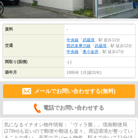
賃料
-
中央線
「
武蔵境
」駅 徒歩11分
交通
西武多摩川線
「
武蔵境
」駅 徒歩12分
中央線
「
東小金井
」駅 徒歩17分
間取り(面積)
-(-)
築年月
1995年 1月(築31年)
メールでお問い合わせする(無料)
電話でお問い合わせする
気になるイチオシ物件情報：「ヴィラ雅」。境南郵便局
(279m)も近いので郵便や郵送も楽々。周辺環境が整ってい
ることの多い、充実のアパート物件。駅まで歩いて11分ほ