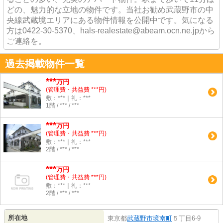
どの、魅力的な立地の物件です。当社お勧め武蔵野市の中
央線武蔵境エリアにある物件情報を公開中です。気になる
方は0422-30-5370、hals-realestate@abeam.ocn.ne.jpから
ご連絡を。
過去掲載物件一覧
***
万円
(管理費・共益費 ***円)
敷：***｜礼：***
1階 / *** / ***
***
万円
(管理費・共益費 ***円)
敷：***｜礼：***
2階 / *** / ***
***
万円
(管理費・共益費 ***円)
敷：***｜礼：***
2階 / *** / ***
所在地
東京都
武蔵野市
境南町
５丁目6-9