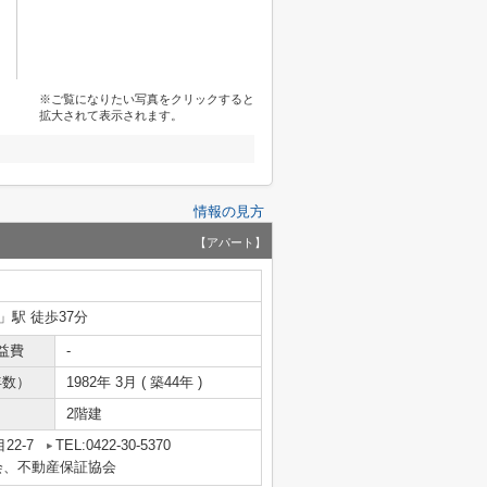
※ご覧になりたい写真をクリックすると
拡大されて表示されます。
情報の見方
【アパート】
」駅 徒歩37分
益費
-
年数）
1982年 3月 ( 築44年 )
2階建
22-7
TEL:0422-30-5370
会、不動産保証協会