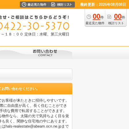
最終更新：2026年08月08日
00
00
件
件
最近見た物件
検討リスト
０～１８：００
定休日：水曜、第三火曜日
にお問い合わせください。
でお客様が来たときに招待しやすいです。
の際に自由度が高く、長く住むことができ
お手頃な費用で転居することができます。
る物件なら、太陽の光で気持ちよく目を覚
件も良く、閑静な住宅地の中にあります。
ealestate@abeam.ocn.ne.jpまで