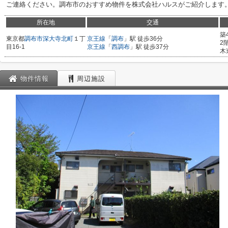
ご連絡ください。調布市のおすすめ物件を株式会社ハルスがご紹介します
所在地
交通
築
東京都
調布市
深大寺北町
１丁
京王線
「
調布
」駅 徒歩36分
2
目16-1
京王線
「
西調布
」駅 徒歩37分
木
物件情報
周辺施設