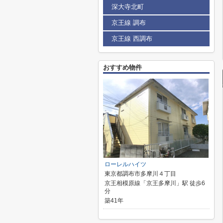
深大寺北町
京王線 調布
京王線 西調布
おすすめ物件
ローレルハイツ
東京都調布市多摩川４丁目
京王相模原線「京王多摩川」駅 徒歩6
分
築41年