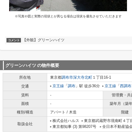
※写真や図と実際の現状とが異なる場合は現状を優先させていただきます
【外観】グリーンハイツ
コメント
グリーンハイツ
の物件概要
所在地
東京都
調布市
深大寺北町
１丁目16-1
京王線
「
調布
」駅 徒歩36分
京王線
「
西調布
交通
賃料
-
管理費・共
面積
-
築年月（築
種別/構造
アパート / 木造
階建
株式会社ハルス
東京都武蔵野市境南町４丁目
取扱会社
東京都知事 (3) 第98207号
全日本不動産協