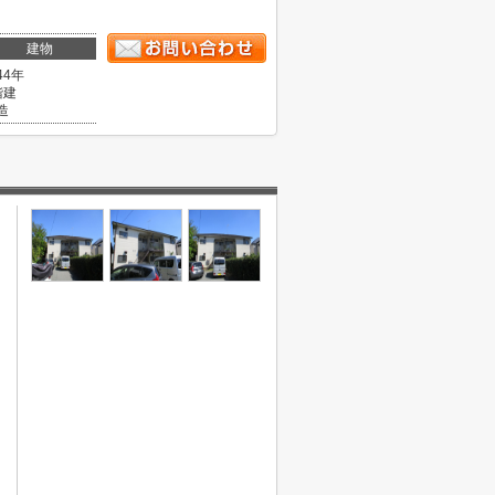
。
建物
44年
階建
造