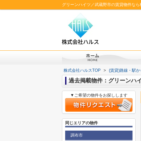
グリーンハイツ／武蔵野市の賃貸物件なら
株式会社ハルスTOP
>
(賃貸)路線・駅
過去掲載物件：グリーンハ
▼ご希望の物件をお探しします
同じエリアの物件
調布市