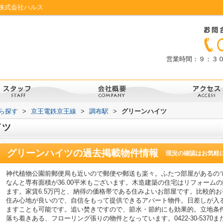
株式会社ハルス
営業時間：９：３
から探す
>
京王電鉄京王線
>
調布駅
>
グリーンハイツ
イツ
グリーンハイツ
の過去掲載物件情報
現況の確認はお気軽
神代植物公園前郵便局も近いので郵便や郵送も楽々。ふたつ部屋があるの
なんと専有面積が36.00平米もございます。木造建築の住宅はリフォーム
ます。家賃6.5万円と、納得の価格帯である住みよいお部屋です。比較的
住み心地が良いので、自信をもって提供できるアパート物件。日差しが入
ますことも可能です。追い焚きですので、節水・節約にも効果的。立地条
落ち着きある、フローリング張りの物件となっています。0422-30-5370またはhals-r