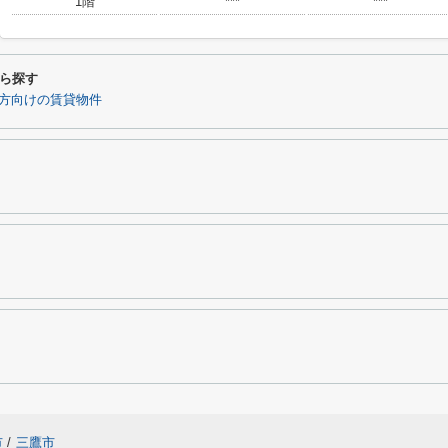
1階
***
***
ら探す
方向けの賃貸物件
市
/
三鷹市