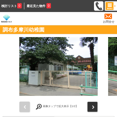
0
0
検討リスト
最近見た物件
お問合せ
調布多摩川幼稚園
前
次
画像タップで拡大表示【
1
/2】