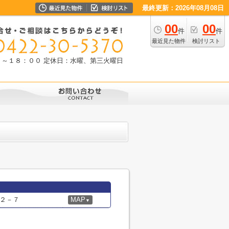
最終更新：2026年08月08日
00
00
件
件
最近見た物件
検討リスト
０～１８：００
定休日：水曜、第三火曜日
２－７
MAP
▼