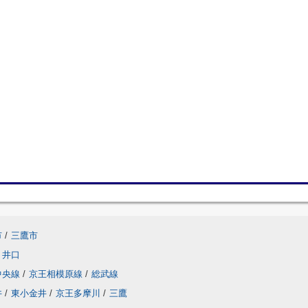
市
/
三鷹市
井口
中央線
/
京王相模原線
/
総武線
井
/
東小金井
/
京王多摩川
/
三鷹