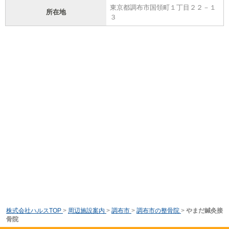
東京都調布市国領町１丁目２２－１
所在地
３
株式会社ハルスTOP
>
周辺施設案内
>
調布市
>
調布市の整骨院
>
やまだ鍼灸接
骨院