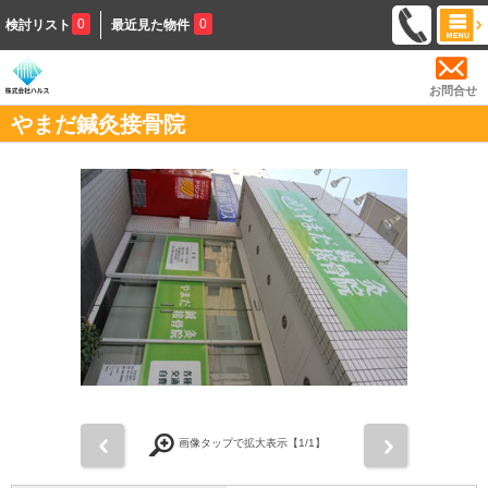
0
0
検討リスト
最近見た物件
お問合せ
やまだ鍼灸接骨院
前
次
画像タップで拡大表示【
1
/1】