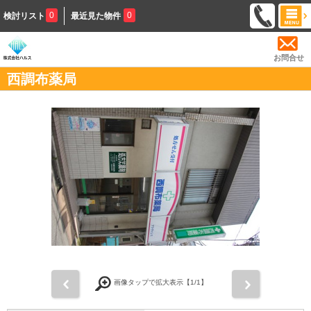
0
0
検討リスト
最近見た物件
お問合せ
西調布薬局
前
次
画像タップで拡大表示【
1
/1】