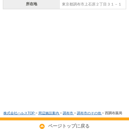
所在地
東京都調布市上石原２丁目３１－１
株式会社ハルスTOP
>
周辺施設案内
>
調布市
>
調布市のその他
>
西調布薬局
ページトップに戻る