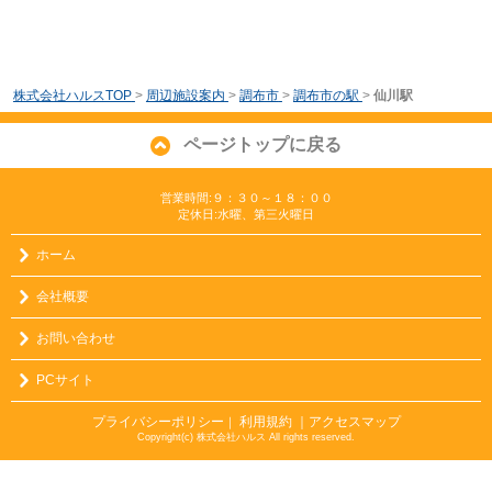
株式会社ハルスTOP
>
周辺施設案内
>
調布市
>
調布市の駅
>
仙川駅
ページトップに戻る
営業時間:９：３０～１８：００
定休日:水曜、第三火曜日
ホーム
会社概要
お問い合わせ
PCサイト
プライバシーポリシー
利用規約
｜アクセスマップ
｜
Copyright(c) 株式会社ハルス All rights reserved.