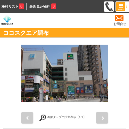
0
0
検討リスト
最近見た物件
お問合せ
ココスクエア調布
前
次
画像タップで拡大表示【
1
/1】