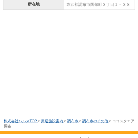
所在地
東京都調布市国領町３丁目１－３８
株式会社ハルスTOP
>
周辺施設案内
>
調布市
>
調布市のその他
>
ココスクエア
調布