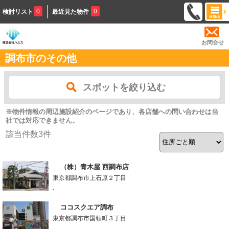
0
0
検討リスト
最近見た物件
お問合せ
調布市のその他
スポットを絞り込む
※物件情報の周辺施設紹介のページであり、各店舗への問い合わせは当
社では対応できません。
該当件数
3
件
（株）青木屋 西調布店
東京都調布市上石原２丁目
-
ココスクエア調布
東京都調布市国領町３丁目