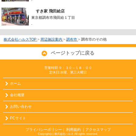
-
すき家 飛田給店
東京都調布市飛田給１丁目
-
株式会社ハルスTOP
>
周辺施設案内
>
調布市
>
調布市のその他
ページトップに戻る
営業時間:９：３０～１８：００
定休日:水曜、第三火曜日
ホーム
会社概要
お問い合わせ
PCサイト
プライバシーポリシー
利用規約
｜アクセスマップ
｜
Copyright(c) 株式会社ハルス All rights reserved.