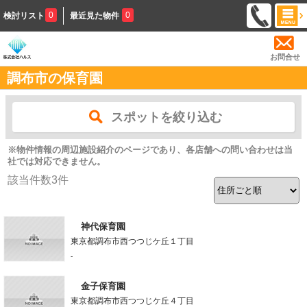
0
0
検討リスト
最近見た物件
お問合せ
調布市の保育園
スポットを絞り込む
※物件情報の周辺施設紹介のページであり、各店舗への問い合わせは当
社では対応できません。
該当件数
3
件
神代保育園
東京都調布市西つつじケ丘１丁目
-
金子保育園
東京都調布市西つつじケ丘４丁目