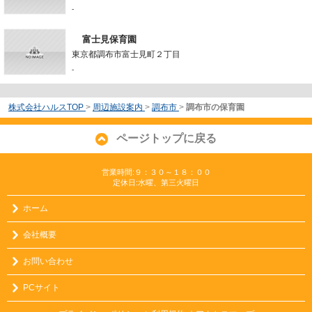
-
富士見保育園
東京都調布市富士見町２丁目
-
株式会社ハルスTOP
>
周辺施設案内
>
調布市
>
調布市の保育園
ページトップに戻る
営業時間:９：３０～１８：００
定休日:水曜、第三火曜日
ホーム
会社概要
お問い合わせ
PCサイト