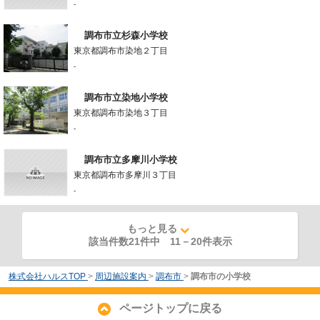
-
調布市立杉森小学校
東京都調布市染地２丁目
-
調布市立染地小学校
東京都調布市染地３丁目
-
調布市立多摩川小学校
東京都調布市多摩川３丁目
-
もっと見る
該当件数21件中
11
－
20
件表示
株式会社ハルスTOP
>
周辺施設案内
>
調布市
>
調布市の小学校
ページトップに戻る