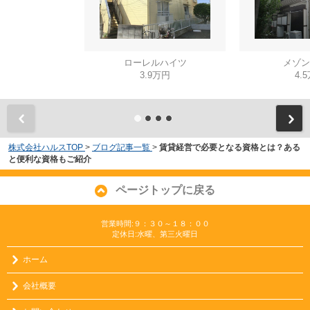
ローレルハイツ
メゾン
3.9万円
4.
株式会社ハルスTOP
>
ブログ記事一覧
>
賃貸経営で必要となる資格とは？ある
と便利な資格もご紹介
ページトップに戻る
営業時間:９：３０～１８：００
定休日:水曜、第三火曜日
ホーム
会社概要